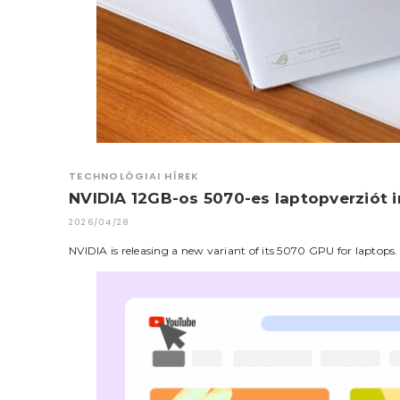
TECHNOLÓGIAI HÍREK
NVIDIA 12GB-os 5070-es laptopverziót i
2026/04/28
NVIDIA is releasing a new variant of its 5070 GPU for laptops. 