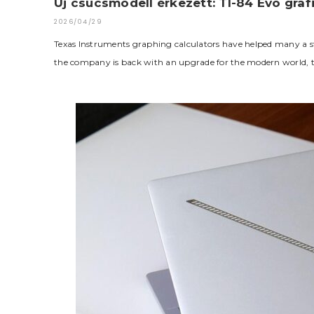
Új csúcsmodell érkezett: TI-84 Evo gra
2026/04/29
Texas Instruments graphing calculators have helped many a s
the company is back with an upgrade for the modern world, 