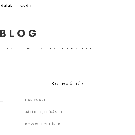
ldalak
CadIT
 BLOG
G ÉS DIGITÁLIS TRENDEK
Kategóriák
HARDWARE
JÁTÉKOK, LEÍRÁSOK
KÖZÖSSÉGI HÍREK