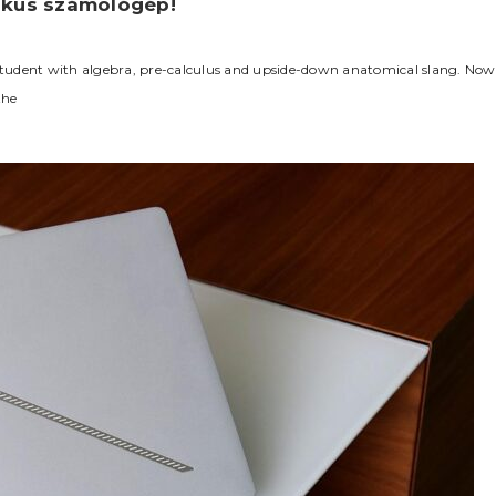
fikus számológép!
tudent with algebra, pre-calculus and upside-down anatomical slang. Now
the