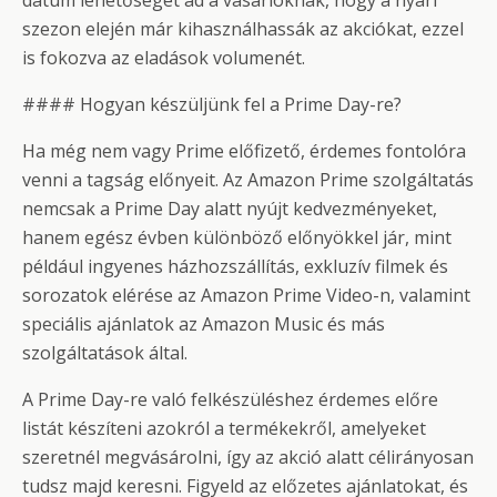
dátum lehetőséget ad a vásárlóknak, hogy a nyári
szezon elején már kihasználhassák az akciókat, ezzel
is fokozva az eladások volumenét.
#### Hogyan készüljünk fel a Prime Day-re?
Ha még nem vagy Prime előfizető, érdemes fontolóra
venni a tagság előnyeit. Az Amazon Prime szolgáltatás
nemcsak a Prime Day alatt nyújt kedvezményeket,
hanem egész évben különböző előnyökkel jár, mint
például ingyenes házhozszállítás, exkluzív filmek és
sorozatok elérése az Amazon Prime Video-n, valamint
speciális ajánlatok az Amazon Music és más
szolgáltatások által.
A Prime Day-re való felkészüléshez érdemes előre
listát készíteni azokról a termékekről, amelyeket
szeretnél megvásárolni, így az akció alatt célirányosan
tudsz majd keresni. Figyeld az előzetes ajánlatokat, és