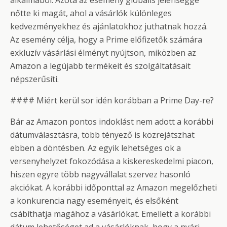
alkalmából. Azóta az esemény globális jelenséggé
nőtte ki magát, ahol a vásárlók különleges
kedvezményekhez és ajánlatokhoz juthatnak hozzá.
Az esemény célja, hogy a Prime előfizetők számára
exkluzív vásárlási élményt nyújtson, miközben az
Amazon a legújabb termékeit és szolgáltatásait
népszerűsíti.
#### Miért kerül sor idén korábban a Prime Day-re?
Bár az Amazon pontos indoklást nem adott a korábbi
dátumválasztásra, több tényező is közrejátszhat
ebben a döntésben. Az egyik lehetséges ok a
versenyhelyzet fokozódása a kiskereskedelmi piacon,
hiszen egyre több nagyvállalat szervez hasonló
akciókat. A korábbi időponttal az Amazon megelőzheti
a konkurencia nagy eseményeit, és elsőként
csábíthatja magához a vásárlókat. Emellett a korábbi